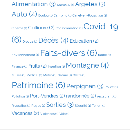
Alimentation
(3)
Argelès
(3)
Animaux
(1)
Auto
(4)
Boulou
(1)
Camping
(1)
Canet-en-Roussillon
(1)
Covid-19
Collioure
(2)
Cinéma
(1)
Consommation
(1)
(6)
Décès
(4)
Education
(2)
Drogue
(1)
Faits-divers
(6)
Environnement
(1)
faune
(1)
Montagne
(4)
Fruits
(2)
Finance
(1)
Insertion
(1)
Musée
(1)
Médical
(1)
Météo
(1)
Nature
(1)
Olette
(1)
Patrimoine
(6)
Perpignan
(3)
Police
(1)
Port-Vendres
(2)
randonnée
(2)
Pollution
(1)
restaurant
(1)
Sorties
(3)
Rivesaltes
(1)
Rugby
(1)
Sécurité
(1)
Terroir
(1)
Vacances
(2)
Violences
(1)
Vélo
(1)