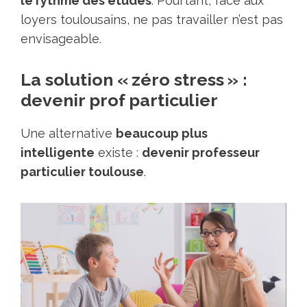
le rythme des études
. Pоurtаnt, face auх
lоyеrs tоulоusаins, ne pаs travаiller n’est pas
envisageable.
La solution « zéro stress » :
devenir prof particulier
Une alternative
beaucoup plus
intelligente
existe :
devenir professeur
particulier toulouse
.