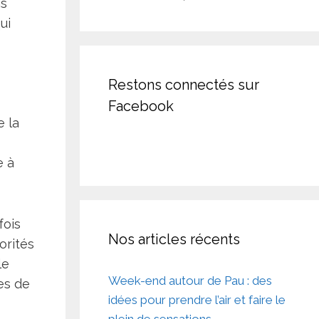
is
ui
Restons connectés sur
Facebook
e la
e à
fois
Nos articles récents
orités
le
Week-end autour de Pau : des
pes de
idées pour prendre l’air et faire le
plein de sensations