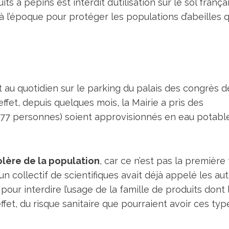
its à pépins est interdit d’utilisation sur le sol frança
à l’époque pour protéger les populations d’abeilles q
ot au quotidien sur le parking du palais des congrès d
 effet, depuis quelques mois, la Mairie a pris des
 (877 personnes) soient approvisionnés en eau potabl
olère de la population
, car ce n’est pas la première 
n collectif de scientifiques avait déjà appelé les aut
our interdire l’usage de la famille de produits dont 
effet, du risque sanitaire que pourraient avoir ces ty