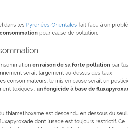
el dans les
Pyrénées-Orientales
fait face à un prob
la consommation
pour cause de pollution.
onsommation
a consommation
en raison de sa forte pollution
par l’u
sonnement serait largement au-dessus des taux
 des consommateurs, le mis en cause serait un pestic
ment toxiques :
un fongicide à base de fluxapyroxa
x du thiamethoxame est descendu en dessous du seuil
 fluxapyroxade dont l’usage est toujours restrictif. Ce