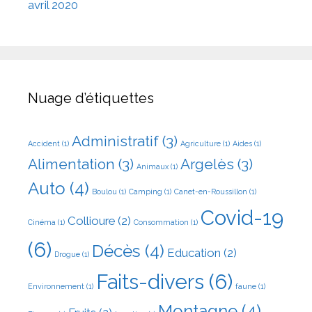
avril 2020
Nuage d’étiquettes
Administratif
(3)
Accident
(1)
Agriculture
(1)
Aides
(1)
Alimentation
(3)
Argelès
(3)
Animaux
(1)
Auto
(4)
Boulou
(1)
Camping
(1)
Canet-en-Roussillon
(1)
Covid-19
Collioure
(2)
Cinéma
(1)
Consommation
(1)
(6)
Décès
(4)
Education
(2)
Drogue
(1)
Faits-divers
(6)
Environnement
(1)
faune
(1)
Montagne
(4)